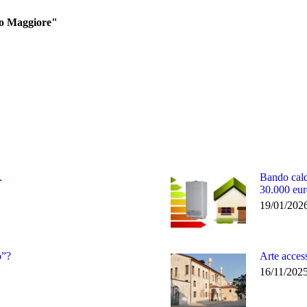
so Maggiore"
.
Bando cald
30.000 eur
19/01/202
o”?
Arte access
16/11/202