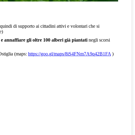
uindi di supporto ai cittadini attivi e volontari che si
e)
 e annaffiare gli oltre 100 alberi già piantati
negli scorsi
-Ostiglia (maps:
https://goo.gl/maps/8iS4FNm7A9q42B1FA
)