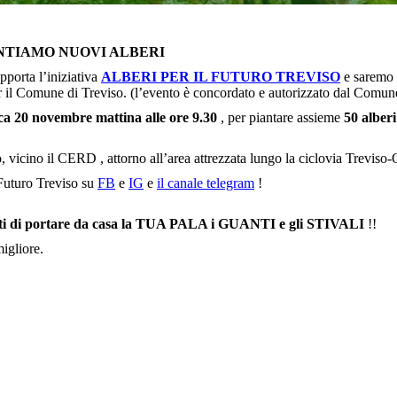
ANTIAMO NUOVI ALBERI
pporta l’iniziativa
ALBERI PER IL FUTURO TREVISO
e saremo q
er il Comune di Treviso. (l’evento è concordato e autorizzato dal Comun
a 20 novembre mattina alle ore 9.30
, per piantare assieme
50 alberi
so, vicino il CERD , attorno all’area attrezzata lungo la ciclovia Treviso
 Futuro Treviso su
FB
e
IG
e
il canale telegram
!
ti di portare da casa la TUA PALA i GUANTI e gli STIVALI
!!
igliore.