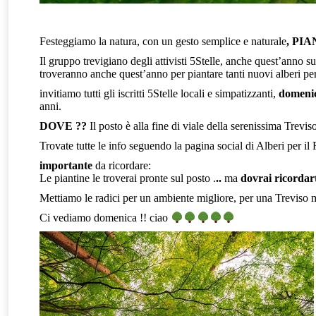
Festeggiamo la natura, con un gesto semplice e naturale
, PI
Il gruppo trevigiano degli attivisti 5Stelle, anche quest’anno su
troveranno anche quest’anno per piantare tanti nuovi alberi p
invitiamo tutti gli iscritti 5Stelle locali e simpatizzanti,
domenic
anni.
DOVE ??
Il posto è alla fine di viale della serenissima Trevi
Trovate tutte le info seguendo la pagina social di Alberi per il
importante
da ricordare:
Le piantine le troverai pronte sul posto .
..
ma
dovrai ricordar
Mettiamo le radici per un ambiente migliore, per una Treviso m
Ci vediamo domenica !! ciao