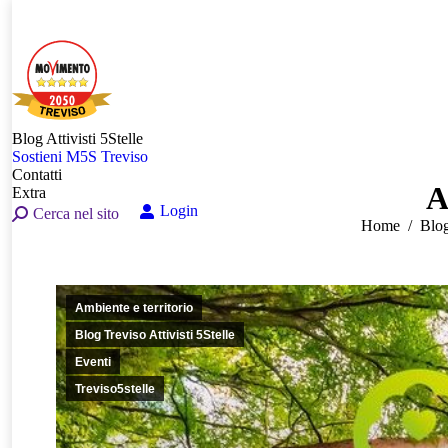
Blog Attivisti 5Stelle
Sostieni M5S Treviso
Contatti
A
Extra
Login
Search:
Cerca nel sito
You are here:
Home
Blog
Ambiente e territorio
Blog Treviso Attivisti 5Stelle
Eventi
Treviso5stelle