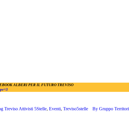
EBOOK ALBERI PER IL FUTURO TREVISO
ype=3
g Treviso Attivisti 5Stelle
,
Eventi
,
Treviso5stelle
By
Gruppo Territor